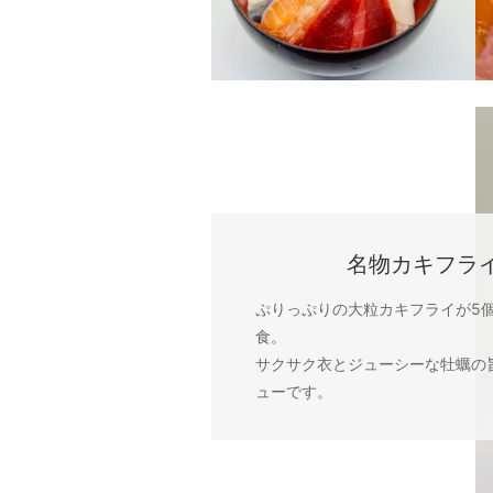
名物カキフラ
ぷりっぷりの大粒カキフライが5
食。
サクサク衣とジューシーな牡蠣の
ューです。