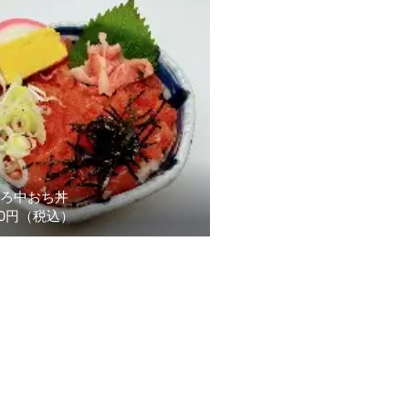
ろ中おち丼
30円（税込）