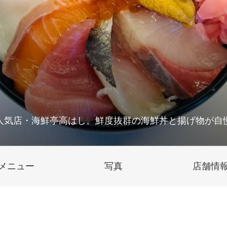
人気店・海鮮亭高はし。鮮度抜群の海鮮丼と揚げ物が自
メニュー
写真
店舗情