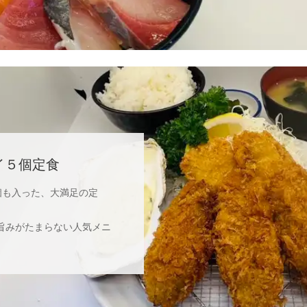
イ５個定食
個も入った、大満足の定
旨みがたまらない人気メニ